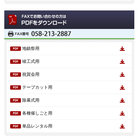
地鎮祭用
竣工式用
祝賀会用
テープカット用
除幕式用
各種催しごと用
単品レンタル用