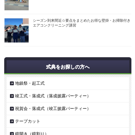
シーズン到来間近☆要点をまとめたお得な壁掛・お掃除付き
エアコンクリーニング講習
式典をお探しの方へ
地鎮祭・起工式
竣工式・落成式（落成披露パーティー）
祝賀会・落成式（竣工披露パーティー）
テープカット
鏡開き（鏡割り）