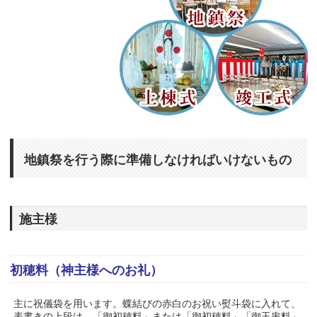
地鎮祭を行う際に準備しなければいけないもの
施主様
初穂料（神主様へのお礼）
主に祝儀袋を用います。蝶結びの赤白のお祝い熨斗袋に入れて、
表書きの上段は、「御初穂料」または「御初穂料」「御玉串料」