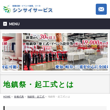
MENU
地鎮祭・起工式とは
HOME
»
各種式典
»
地鎮祭・起工式
»
地鎮祭・起工式とは