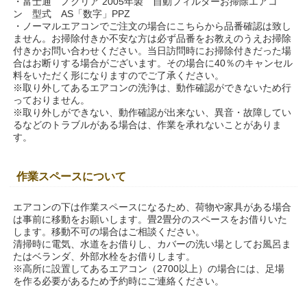
・富士通 ノクリア 2005年製 自動フィルターお掃除エアコ
ン 型式 AS「数字」PPZ
・ノーマルエアコンでご注文の場合にこちらから品番確認は致し
ません。お掃除付きか不安な方は必ず品番をお教えのうえお掃除
付きかお問い合わせください。当日訪問時にお掃除付きだった場
合はお断りする場合がございます。その場合に40％のキャンセル
料をいただく形になりますのでご了承ください。
※取り外してあるエアコンの洗浄は、動作確認ができないため行
っておりません。
※取り外しができない、動作確認が出来ない、異音・故障してい
るなどのトラブルがある場合は、作業を承れないことがありま
す。
作業スペースについて
エアコンの下は作業スペースになるため、荷物や家具がある場合
は事前に移動をお願いします。畳2畳分のスペースをお借りいた
します。移動不可の場合はご相談ください。
清掃時に電気、水道をお借りし、カバーの洗い場としてお風呂ま
たはベランダ、外部水栓をお借りします。
※高所に設置してあるエアコン（2700以上）の場合には、足場
を作る必要があるため予約時にご連絡ください。