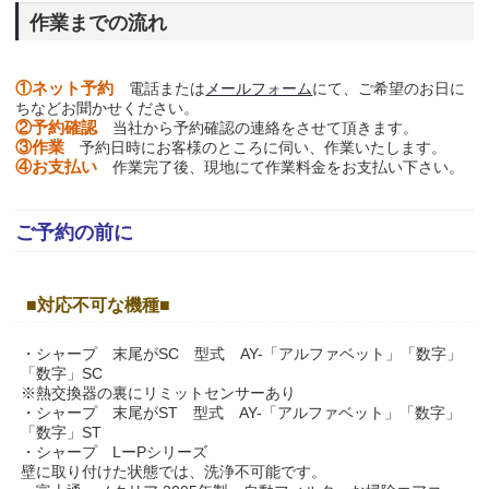
作業までの流れ
①ネット予約
電話または
メールフォーム
にて、ご希望のお日に
ちなどお聞かせください。
②予約確認
当社から予約確認の連絡をさせて頂きます。
③作業
予約日時にお客様のところに伺い、作業いたします。
④お支払い
作業完了後、現地にて作業料金をお支払い下さい。
ご予約の前に
■対応不可な機種■
・シャープ 末尾がSC 型式 AY-「アルファベット」「数字」
「数字」SC
※熱交換器の裏にリミットセンサーあり
・シャープ 末尾がST 型式 AY-「アルファベット」「数字」
「数字」ST
・シャープ LーPシリーズ
壁に取り付けた状態では、洗浄不可能です。