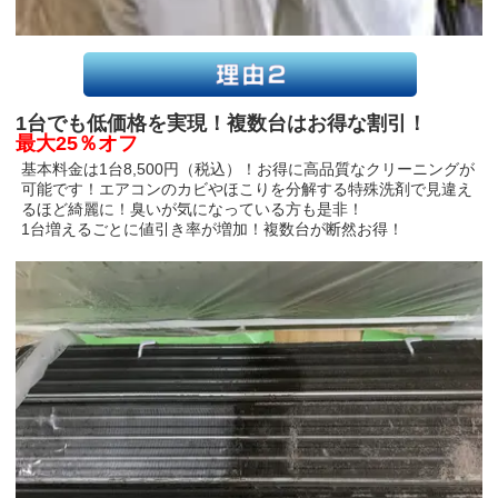
1台でも低価格を実現！複数台はお得な割引！
最大25％オフ
基本料金は1台8,500円（税込）！お得に高品質なクリーニングが
可能です！エアコンのカビやほこりを分解する特殊洗剤で見違え
るほど綺麗に！臭いが気になっている方も是非！
1台増えるごとに値引き率が増加！複数台が断然お得！