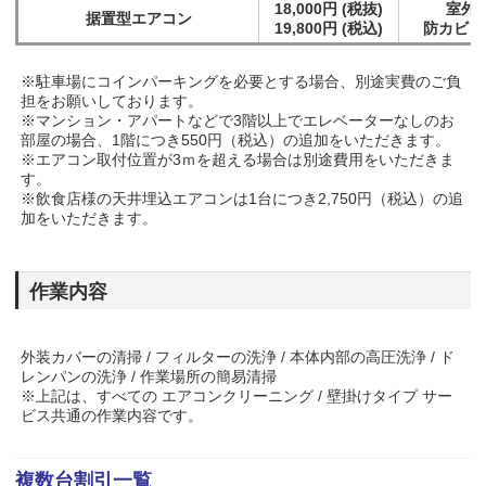
18,000円 (税抜)
室外機
据置型エアコン
19,800円 (税込)
防カビコー
※駐車場にコインパーキングを必要とする場合、別途実費のご負
担をお願いしております。
※マンション・アパートなどで3階以上でエレベーターなしのお
部屋の場合、1階につき550円（税込）の追加をいただきます。
※エアコン取付位置が3ｍを超える場合は別途費用をいただきま
す。
※飲食店様の天井埋込エアコンは1台につき2,750円（税込）の追
加をいただきます。
作業内容
外装カバーの清掃 / フィルターの洗浄 / 本体内部の高圧洗浄 / ド
レンパンの洗浄 / 作業場所の簡易清掃
※上記は、すべての エアコンクリーニング / 壁掛けタイプ サー
ビス共通の作業内容です。
複数台割引一覧