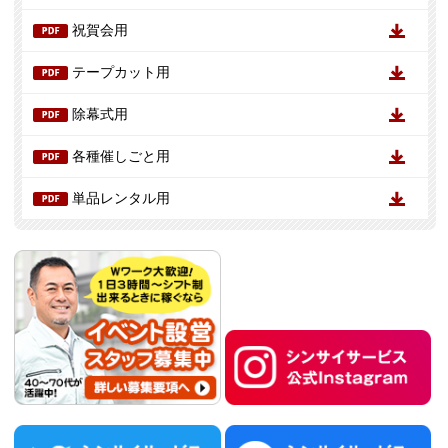
祝賀会用
テープカット用
除幕式用
各種催しごと用
単品レンタル用