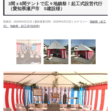
3間ｘ6間テントで広々地鎮祭！起工式設営代行
（愛知県瀬戸市 S建設様）
投稿日 : 2020年6月21日
最終更新日時 : 2020年6月21日
カテゴリー :
地鎮祭（起工
式）
,
地鎮祭・起工式(2020年)