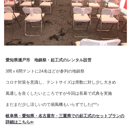
愛知県瀬戸市
地鎮祭・起工式のレンタル設営
3間ｘ6間テントに24名ほどが参列の地鎮祭
コロナ対策を意識し、テントサイズは席数に対し少し大きめ
風通しを良くしたいところですが今回は長幕で式典を実施
まだまだ少し涼しいので扇風機もいらずでした(^^♪
岐阜県・愛知県・名古屋市・三重県での起工式のセットプランの
詳細はこちら⇐