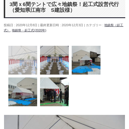
3間ｘ6間テントで広々地鎮祭！起工式設営代行
（愛知県江南市 S建設様）
投稿日 : 2020年12月8日
最終更新日時 : 2020年12月3日
カテゴリー :
地鎮祭（起工
式）
,
地鎮祭・起工式(2020年)