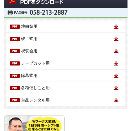
地鎮祭用
竣工式用
祝賀会用
テープカット用
除幕式用
各種催しごと用
単品レンタル用