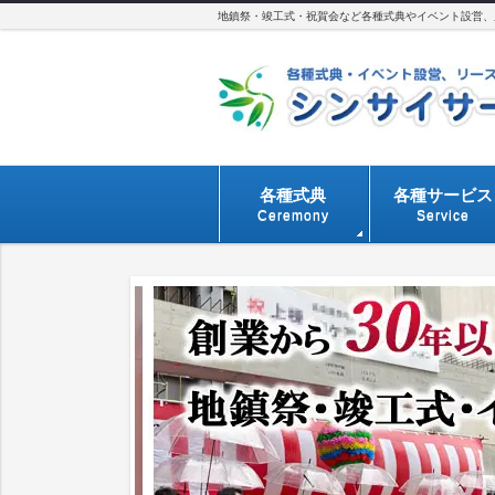
地鎮祭・竣工式・祝賀会など各種式典やイベント設営、用
各種式典
各種サービス
Ceremony
Service