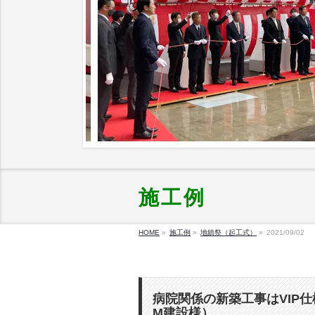
施工例
HOME
»
施工例
»
地鎮祭（起工式）
»
2021/09/02
病院関係の新築工事はVI
M建設様）