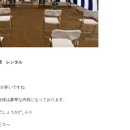
設営 レンタル
とが多いですね
仕様は豪華な内容になっております。
ょうか(^_-)-☆
ビスへ