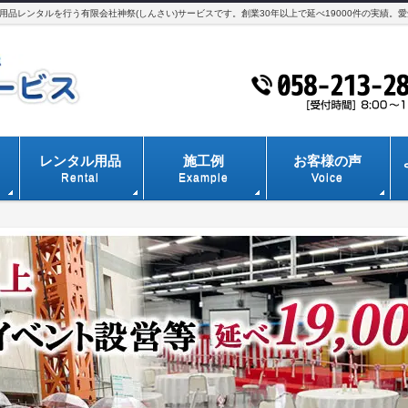
品レンタルを行う有限会社神祭(しんさい)サービスです。創業30年以上で延べ19000件の実績。
レンタル用品
施工例
お客様の声
Rental
Example
Voice