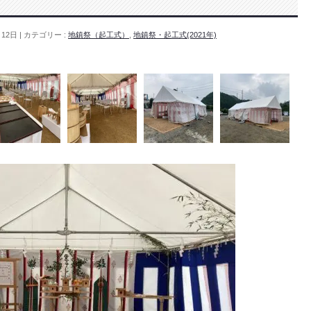
月12日
カテゴリー :
地鎮祭（起工式）
,
地鎮祭・起工式(2021年)