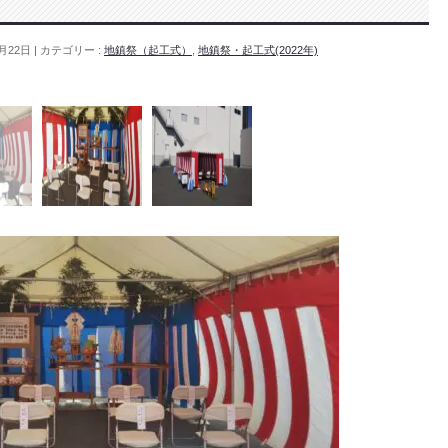
月22日
カテゴリー :
地鎮祭（起工式）
,
地鎮祭・起工式(2022年)