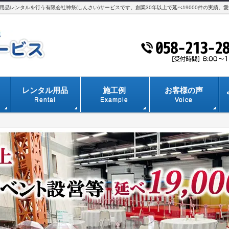
品レンタルを行う有限会社神祭(しんさい)サービスです。創業30年以上で延べ19000件の実績。
レンタル用品
施工例
お客様の声
Rental
Example
Voice