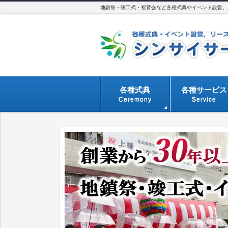
地鎮祭・竣工式・祝賀会など各種式典やイベント設営、用
各種式典
各種サービス
Ceremony
Service