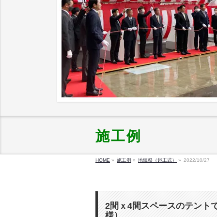
施工例
HOME
»
施工例
»
地鎮祭（起工式）
»
2022/10/27
2間ｘ4間スペースのテント
様）