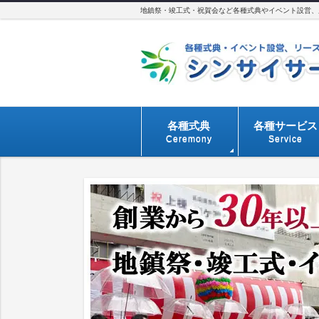
地鎮祭・竣工式・祝賀会など各種式典やイベント設営、用
各種式典
各種サービス
Ceremony
Service