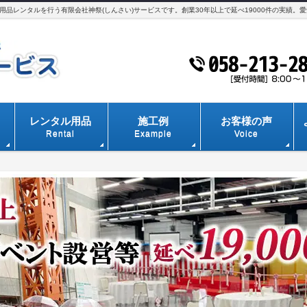
品レンタルを行う有限会社神祭(しんさい)サービスです。創業30年以上で延べ19000件の実績。
レンタル用品
施工例
お客様の声
Rental
Example
Voice