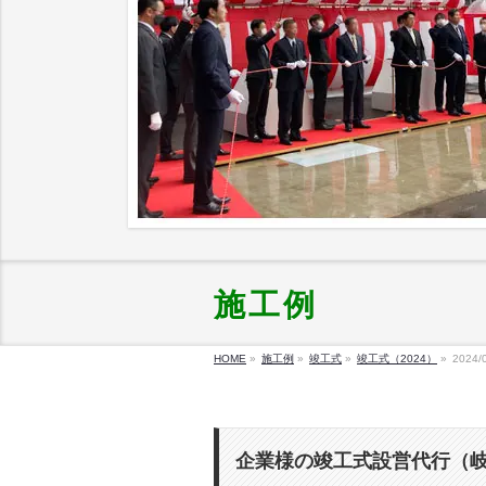
施工例
HOME
»
施工例
»
竣工式
»
竣工式（2024）
»
2024/
企業様の竣工式設営代行（岐