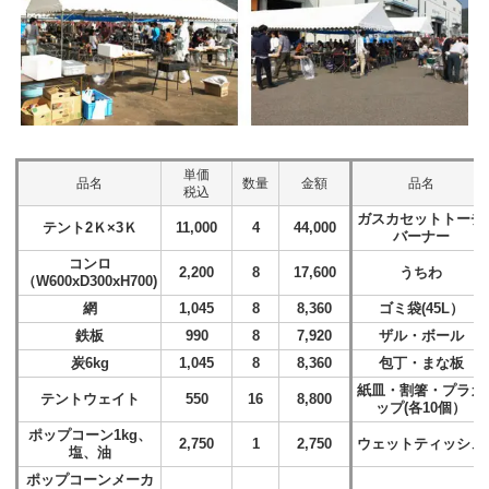
単価
品名
数量
金額
品名
税込
ガスカセットトーチ
テント2Ｋ×3Ｋ
11,000
4
44,000
バーナー
コンロ
2,200
8
17,600
うちわ
（W600xD300xH700)
網
1,045
8
8,360
ゴミ袋(45L）
鉄板
990
8
7,920
ザル・ボール
炭6kg
1,045
8
8,360
包丁・まな板
紙皿・割箸・プラカ
テントウェイト
550
16
8,800
ップ(各10個）
ポップコーン1kg、
2,750
1
2,750
ウェットティッシュ
塩、油
ポップコーンメーカ