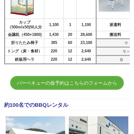
カップ
1,100
1
1,100
派遣料
（500mlx50)50人分
会議机（450×1800)
1,430
20
28,600
搬送料
折りたたみ椅子
385
60
23,100
小
トング（炭・食材）
220
12
2,640
セット
鉄板用ヘラ
220
12
2,640
合 計(
バーベキューの仮予約はこちらのフォームから
約100名でのBBQレンタル