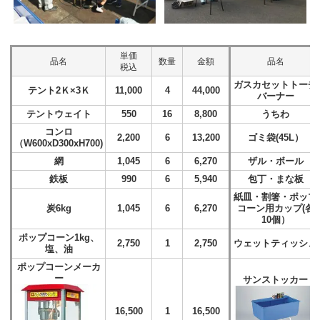
単価
品名
数量
金額
品名
税込
ガスカセットトーチ
テント2Ｋ×3Ｋ
11,000
4
44,000
バーナー
テントウェイト
550
16
8,800
うちわ
コンロ
2,200
6
13,200
ゴミ袋(45L）
（W600xD300xH700)
網
1,045
6
6,270
ザル・ボール
鉄板
990
6
5,940
包丁・まな板
紙皿・割箸・ポップ
炭6kg
1,045
6
6,270
コーン用カップ(各
10個）
ポップコーン1kg、
2,750
1
2,750
ウェットティッシュ
塩、油
ポップコーンメーカ
ー
サンストッカー
16,500
1
16,500