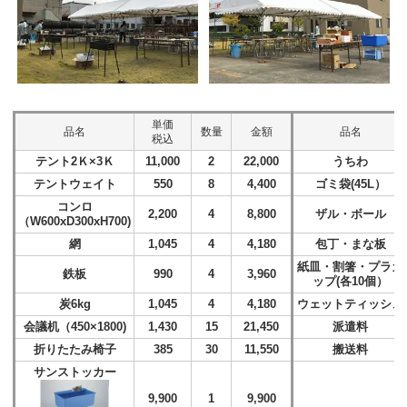
単価
品名
数量
金額
品名
税込
テント2Ｋ×3Ｋ
11,000
2
22,000
うちわ
テントウェイト
550
8
4,400
ゴミ袋(45L）
コンロ
2,200
4
8,800
ザル・ボール
（W600xD300xH700)
網
1,045
4
4,180
包丁・まな板
紙皿・割箸・プラカ
鉄板
990
4
3,960
ップ(各10個）
炭6kg
1,045
4
4,180
ウェットティッシュ
会議机（450×1800)
1,430
15
21,450
派遣料
折りたたみ椅子
385
30
11,550
搬送料
サンストッカー
9,900
1
9,900