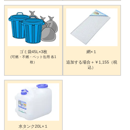
ゴミ袋45L×3枚
網×１
(可燃・不燃・ペット缶用 各1
追加する場合＋￥1,155（税
枚）
込）
水タンク20L×１