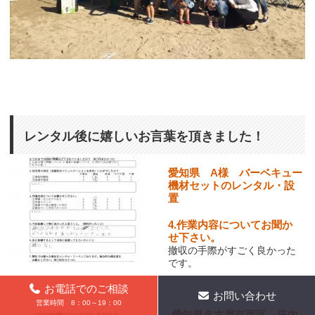
レンタル後に嬉しいお言葉を頂きました！
愛知県 A様 バーベキュー
機材セットのレンタル・設
置
4.作業内容についてお聞か
せ下さい。
撤収の手際がすごく良かった
です。
お電話でのご相談
お問い合わせ
営業時間 8：00～19：00
愛知県名古屋市西区 庄内