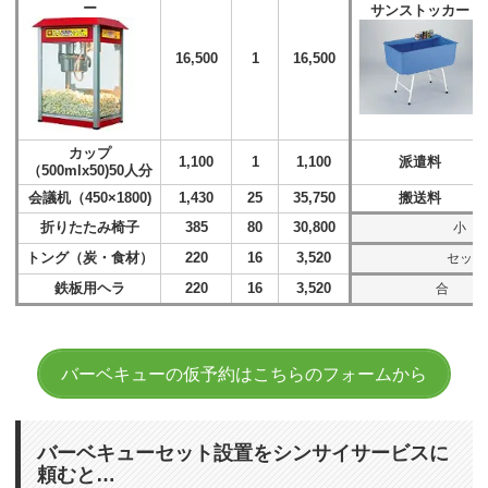
ー
サンストッカー
16,500
1
16,500
カップ
1,100
1
1,100
派遣料
（500mlx50)50人分
会議机（450×1800)
1,430
25
35,750
搬送料
折りたたみ椅子
385
80
30,800
小
トング（炭・食材）
220
16
3,520
セット
鉄板用ヘラ
220
16
3,520
合 計(
バーベキューの仮予約はこちらのフォームから
バーベキューセット設置をシンサイサービスに
頼むと…