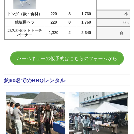
トング（炭・食材）
220
8
1,760
小
鉄板用ヘラ
220
8
1,760
セット
ガスカセットトーチ
1,320
2
2,640
合 計(
バーナー
バーベキューの仮予約はこちらのフォームから
約60名でのBBQレンタル