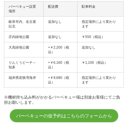
バーベキュー設置
配送費
駐車料金
場所
岐阜市内、名古屋
追加なし
指定場所により変わり
以北
ます
庄内緑地公園
追加なし
￥550（税込）
大高緑地公園
+￥2,200（税
追加なし
込）
りんくうビーチ～
+￥6,160（税
￥1,100（税込）
知多
込）
福井県若狭湾海岸
+￥9,680（税
指定場所により変わり
込）
ます
※機材持ち込み料がかかるバーベキュー場は別途お客様にてご負
担お願いします。
バーベキューの仮予約はこちらのフォームから