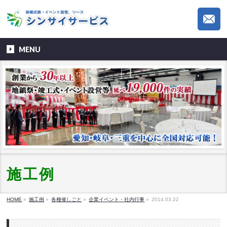
MENU
施工例
HOME
»
施工例
»
各種催しごと
»
企業イベント・社内行事
»
2014.03.22