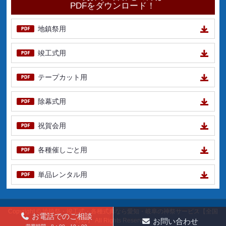
PDFをダウンロード！
地鎮祭用
竣工式用
テープカット用
除幕式用
祝賀会用
各種催しごと用
単品レンタル用
Copyright ©
地鎮祭・竣工式・各種式典なら愛知・岐阜の神祭サービス【全国
お電話でのご相談
対応】
All Rights Reserved.
お問い合わせ