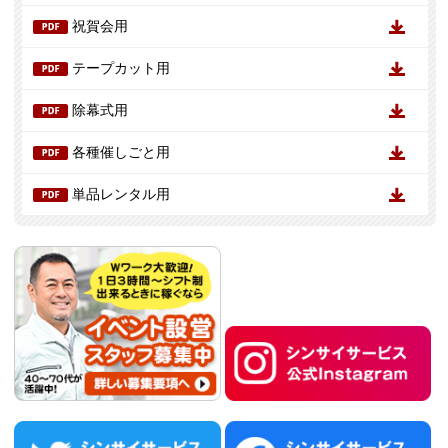
祝賀会用
テープカット用
除幕式用
各種催しごと用
単品レンタル用