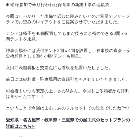
40名様参加で執り行われた保育園の新築工事の地鎮祭。
今回はしっかりした準備で式典に臨みたいとのご希望でフリープ
ランでお望みのレイアウトをご提案させていただきました。
テントは椅子を40個配置してもまだ後ろに余裕のできる3間ｘ6
間テントを用意。
神事会場外には受付テント2間ｘ4間を設置し、神事後の直会・安
全祈願祭として3間ｘ4間テントも用意。
入口に表題看板と交差点にも看板を配置いたしました。
前日には砂利敷・駐車場用の白線引きもさせていただきました。
司会者もいつも安定の上手さのMさん。今回もご依頼者から評判
は良かったです！！
ということで今回はまあまあのフルセットでの設営でしたね(^^♪
愛知県・名古屋市・岐阜県・三重県での起工式のセットプランの
詳細はこちら⇐