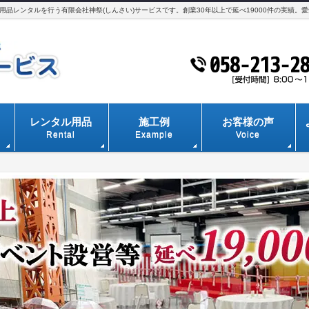
品レンタルを行う有限会社神祭(しんさい)サービスです。創業30年以上で延べ19000件の実績。
レンタル用品
施工例
お客様の声
Rental
Example
Voice