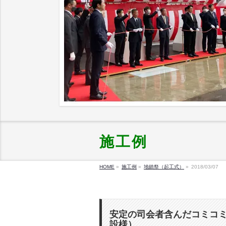
施工例
HOME
»
施工例
»
地鎮祭（起工式）
»
2018/03/07
安定の司会者含んだコミコミ
設様）