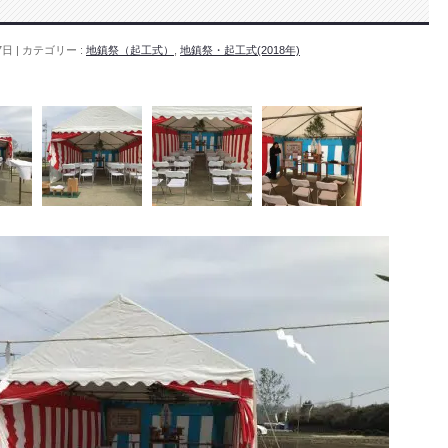
7日
カテゴリー :
地鎮祭（起工式）
,
地鎮祭・起工式(2018年)