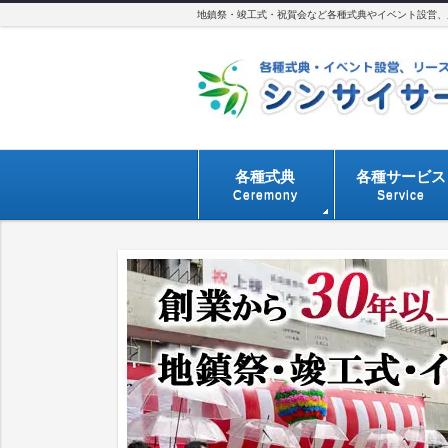
地鎮祭・竣工式・祝賀会など各種式典やイベント設営、用
各種式典
各種サービス
Ceremony
Service