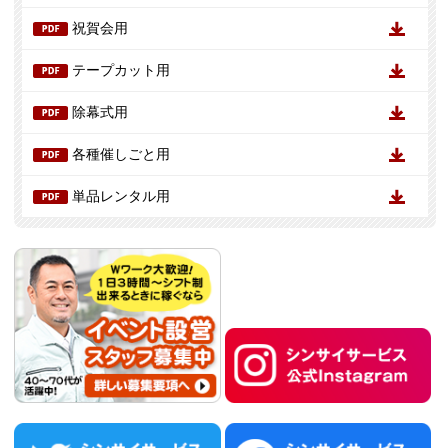
祝賀会用
テープカット用
除幕式用
各種催しごと用
単品レンタル用