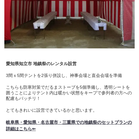
愛知県知立市 地鎮祭のレンタル設営
3間ｘ5間テントを2張り併設し、神事会場と直会会場を準備
こちらも防寒対策でだるまストーブを5個準備し、透明シートを
囲うことによりテント内は暖かい状態をキープで参列者の方への
配慮もバッチリ！
とてもきれいに設営できているかと思います。
岐阜県・愛知県・名古屋市・三重県での地鎮祭のセットプランの
詳細はこちら⇐