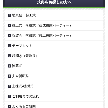
式典をお探しの方へ
地鎮祭・起工式
竣工式・落成式（落成披露パーティー）
祝賀会・落成式（竣工披露パーティー）
テープカット
鏡開き（鏡割り）
除幕式
安全祈願祭
上棟式/植樹式
ご利用までの流れ
よくあるご質問