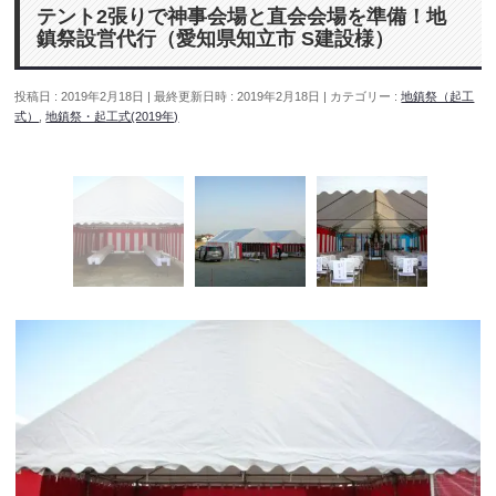
テント2張りで神事会場と直会会場を準備！地
鎮祭設営代行（愛知県知立市 S建設様）
投稿日 : 2019年2月18日
最終更新日時 : 2019年2月18日
カテゴリー :
地鎮祭（起工
式）
,
地鎮祭・起工式(2019年)