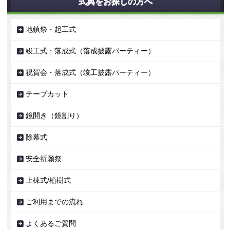
式典をお探しの方へ
地鎮祭・起工式
竣工式・落成式（落成披露パーティー）
祝賀会・落成式（竣工披露パーティー）
テープカット
鏡開き（鏡割り）
除幕式
安全祈願祭
上棟式/植樹式
ご利用までの流れ
よくあるご質問