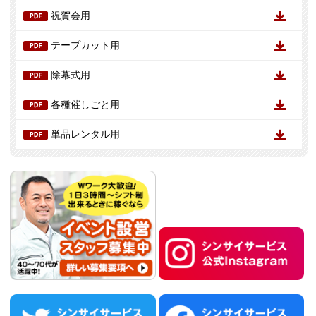
祝賀会用
テープカット用
除幕式用
各種催しごと用
単品レンタル用