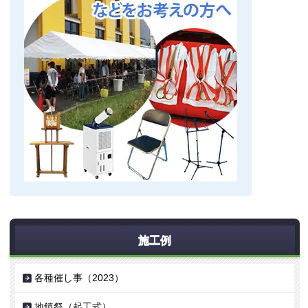
施工例
各種催し事（2023）
地鎮祭（起工式）