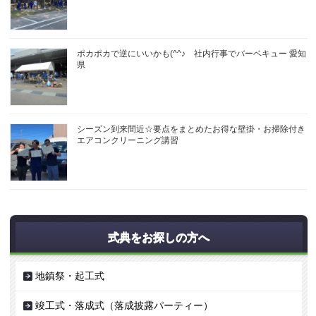
ポカポカで逆にいいかも(^^♪ 社内行事でバーベキュー 愛知
県
シーズン到来間近☆要点をまとめたお得な壁掛・お掃除付き
エアコンクリーニング講習
式典をお探しの方へ
地鎮祭・起工式
竣工式・落成式（落成披露パーティー）