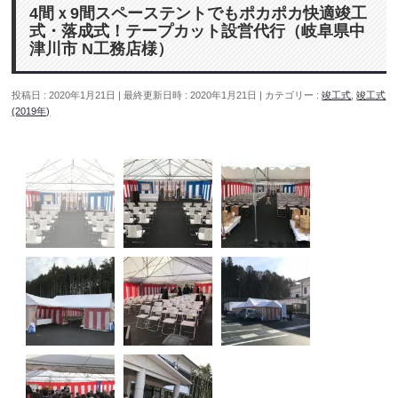
4間ｘ9間スペーステントでもポカポカ快適竣工
式・落成式！テープカット設営代行（岐阜県中
津川市 N工務店様）
投稿日 : 2020年1月21日
最終更新日時 : 2020年1月21日
カテゴリー :
竣工式
,
竣工式
(2019年)