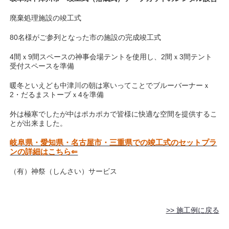
廃棄処理施設の竣工式
80名様がご参列となった市の施設の完成竣工式
4間ｘ9間スペースの神事会場テントを使用し、2間ｘ3間テント
受付スペースを準備
暖冬といえども中津川の朝は寒いってことでブルーバーナーｘ
2・だるまストーブｘ4を準備
外は極寒でしたが中はポカポカで皆様に快適な空間を提供するこ
とが出来ました。
岐阜県・愛知県・名古屋市・三重県での竣工式のセットプラ
ンの詳細はこちら⇐
（有）神祭（しんさい）サービス
>> 施工例に戻る