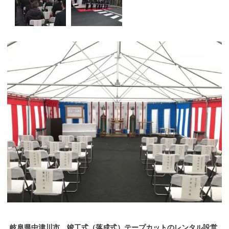
岐阜県中津川市 竣工式（落成式）テープカットのレンタル設営