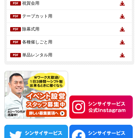
祝賀会用
テープカット用
除幕式用
各種催しごと用
単品レンタル用