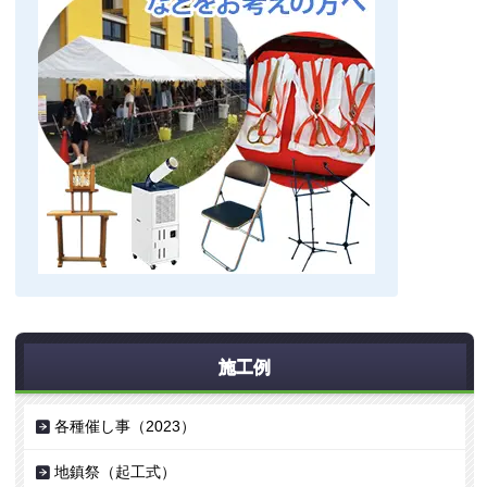
施工例
各種催し事（2023）
地鎮祭（起工式）