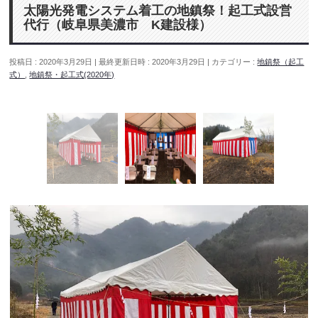
太陽光発電システム着工の地鎮祭！起工式設営
代行（岐阜県美濃市 K建設様）
投稿日 : 2020年3月29日
最終更新日時 : 2020年3月29日
カテゴリー :
地鎮祭（起工
式）
,
地鎮祭・起工式(2020年)