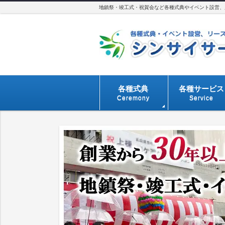
地鎮祭・竣工式・祝賀会など各種式典やイベント設営、用
各種式典
各種サービス
Ceremony
Service