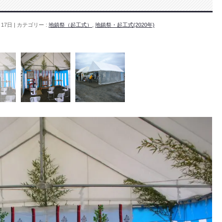
月17日
カテゴリー :
地鎮祭（起工式）
,
地鎮祭・起工式(2020年)