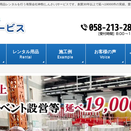
品レンタルを行う有限会社神祭(しんさい)サービスです。創業30年以上で延べ19000件の実績。
レンタル用品
施工例
お客様の声
Rental
Example
Voice