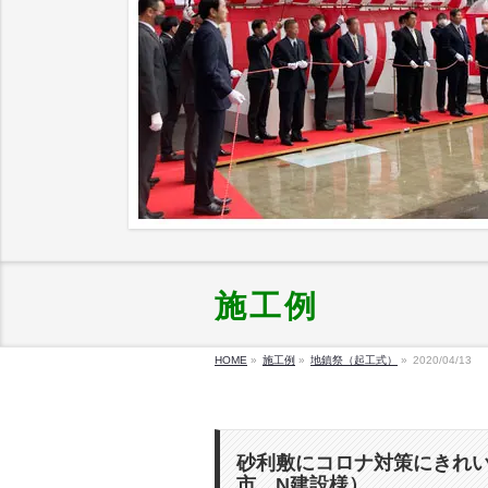
施工例
HOME
»
施工例
»
地鎮祭（起工式）
»
2020/04/13
砂利敷にコロナ対策にきれ
市 N建設様）