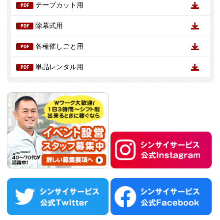
テープカット用
除幕式用
各種催しごと用
単品レンタル用