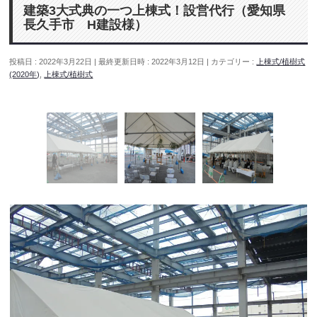
建築3大式典の一つ上棟式！設営代行（愛知県
長久手市 H建設様）
投稿日 : 2022年3月22日
最終更新日時 : 2022年3月12日
カテゴリー :
上棟式/植樹式
(2020年)
,
上棟式/植樹式