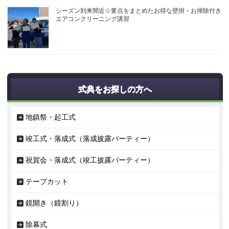
シーズン到来間近☆要点をまとめたお得な壁掛・お掃除付き
エアコンクリーニング講習
式典をお探しの方へ
地鎮祭・起工式
竣工式・落成式（落成披露パーティー）
祝賀会・落成式（竣工披露パーティー）
テープカット
鏡開き（鏡割り）
除幕式