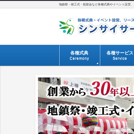
地鎮祭・竣工式・祝賀会など各種式典やイベント設営、用
各種式典
各種サービス
Ceremony
Service