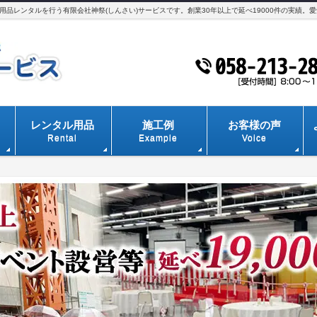
品レンタルを行う有限会社神祭(しんさい)サービスです。創業30年以上で延べ19000件の実績。
レンタル用品
施工例
お客様の声
Rental
Example
Voice