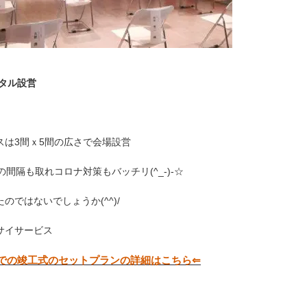
ンタル設営
スは3間ｘ5間の広さで会場設営
間隔も取れコロナ対策もバッチリ(^_-)-☆
ではないでしょうか(^^)/
サイサービス
での竣工式のセットプランの詳細はこちら⇐