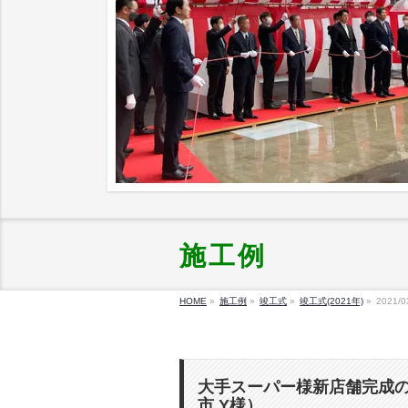
施工例
HOME
»
施工例
»
竣工式
»
竣工式(2021年)
»
2021/0
大手スーパー様新店舗完成
市 Y様）