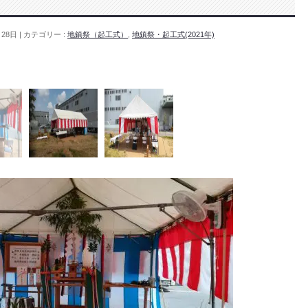
月28日
カテゴリー :
地鎮祭（起工式）
,
地鎮祭・起工式(2021年)