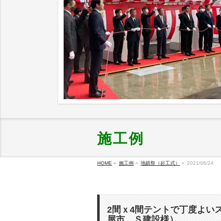
施工例
HOME
»
施工例
»
地鎮祭（起工式）
»
2021/06/24
2間ｘ4間テントで丁度よい
屋市 Ｓ建設様）