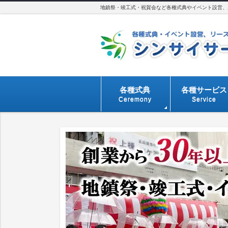
地鎮祭・竣工式・祝賀会など各種式典やイベント設営、用
各種式典
各種サービス
Ceremony
Service