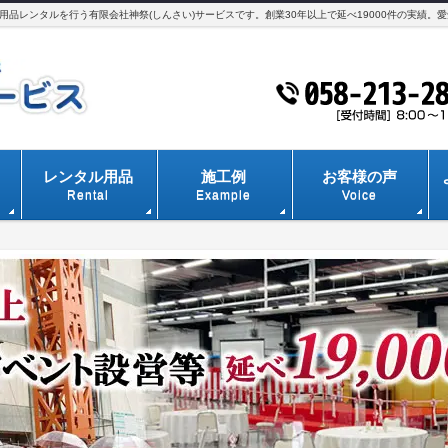
品レンタルを行う有限会社神祭(しんさい)サービスです。創業30年以上で延べ19000件の実績。
レンタル用品
施工例
お客様の声
Rental
Example
Voice