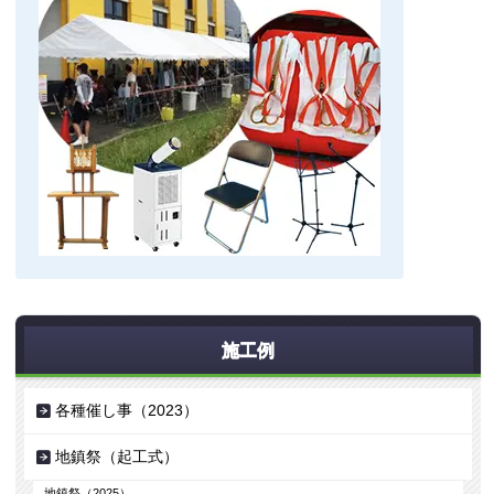
施工例
各種催し事（2023）
地鎮祭（起工式）
地鎮祭（2025）