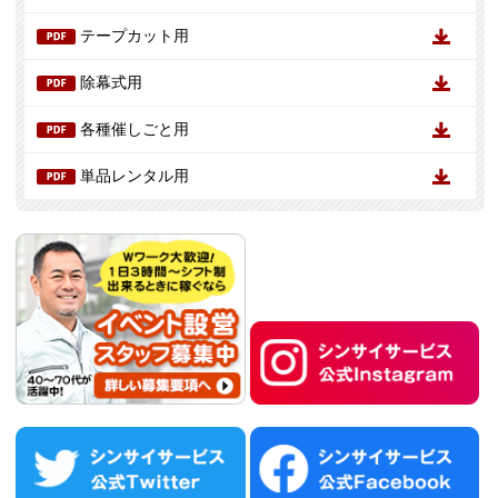
テープカット用
除幕式用
各種催しごと用
単品レンタル用