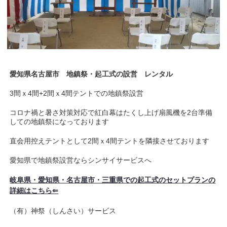
愛知県名古屋市
地鎮祭・起工式の設営 レンタル
3間ｘ4間+2間ｘ4間テントでの地鎮祭設営
コロナ禍と暑さ対策対応で紅白幕はたくし上げ扇風機を2台準備
しての地鎮祭になっております
直会用控えテントとして2間ｘ4間テントを隣接させております
愛知県で地鎮祭設営ならシンサイサービスへ
岐阜県・愛知県・名古屋市・三重県での起工式のセットプランの
詳細はこちら⇐
（有）神祭（しんさい）サービス