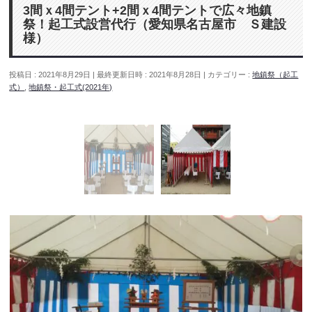
3間ｘ4間テント+2間ｘ4間テントで広々地鎮
祭！起工式設営代行（愛知県名古屋市 Ｓ建設
様）
投稿日 : 2021年8月29日
最終更新日時 : 2021年8月28日
カテゴリー :
地鎮祭（起工
式）
,
地鎮祭・起工式(2021年)