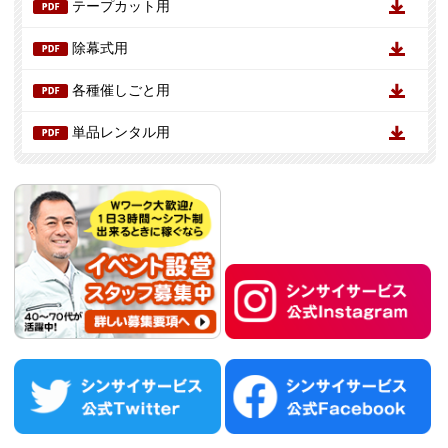
テープカット用
除幕式用
各種催しごと用
単品レンタル用