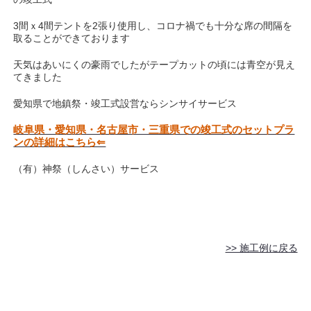
3間ｘ4間テントを2張り使用し、コロナ禍でも十分な席の間隔を
取ることができております
天気はあいにくの豪雨でしたがテープカットの頃には青空が見え
てきました
愛知県で地鎮祭・竣工式設営ならシンサイサービス
岐阜県・愛知県・名古屋市・三重県での竣工式のセットプラ
ンの詳細はこちら⇐
（有）神祭（しんさい）サービス
>> 施工例に戻る