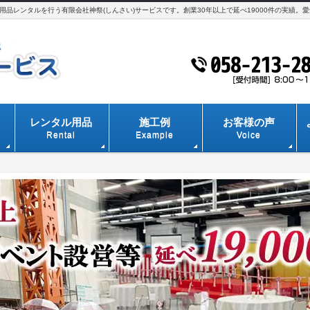
品レンタルを行う有限会社神祭(しんさい)サービスです。創業30年以上で延べ19000件の実績。
レンタル用品
施工例
お客様の声
Rental
Example
Voice