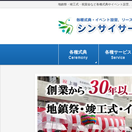
地鎮祭・竣工式・祝賀会など各種式典やイベント設営、用
各種式典
各種サービス
Ceremony
Service