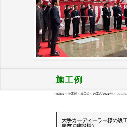
施工例
HOME
»
施工例
»
竣工式
»
竣工式(2021年)
»
2021/1
大手カーディーラー様の竣
屋市 F建設様）