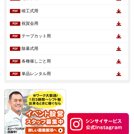
竣工式用
祝賀会用
テープカット用
除幕式用
各種催しごと用
単品レンタル用