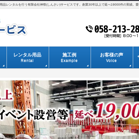
品レンタルを行う有限会社神祭(しんさい)サービスです。創業30年以上で延べ19000件の実績。
レンタル用品
施工例
お客様の声
Rental
Example
Voice