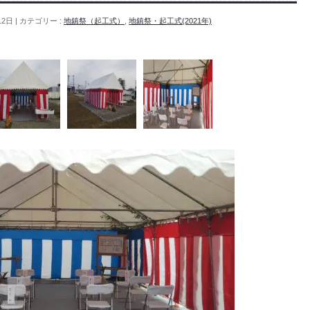
12日
カテゴリー :
地鎮祭（起工式）
,
地鎮祭・起工式(2021年)