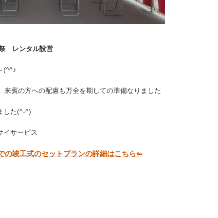
鎮祭 レンタル設営
^^♪
し、来賓の方への配慮も万全を期しての準備なりました
た(^-^)
サイサービス
での竣工式のセットプランの詳細はこちら⇐