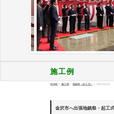
施工例
HOME
»
施工例
»
地鎮祭（起工式）
»
2021/11/21
金沢市へ出張地鎮祭・起工式