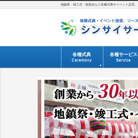
地鎮祭・竣工式・祝賀会など各種式典やイベント設営、用
各種式典
各種サービス
Ceremony
Service