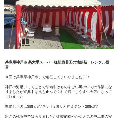
兵庫県神戸市 某大手スーパー様新築着工の地鎮祭 レンタル設
営
今回は兵庫県神戸市まで遠征してまいりました(^^♪
神戸の海沿いってことで準備中はものすごい風の中での作業にな
りましたが式典中は風も止んでくれて過ごしやすい天気になって
くれました
準備したのは3間ｘ5間テント2張りと控えテント2間x3間
寒さの残る中ではありましたが比較的穏やかな天気の中工事の安