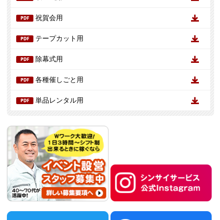
祝賀会用
テープカット用
除幕式用
各種催しごと用
単品レンタル用