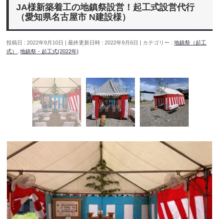
JA様新築着工の地鎮祭設営！起工式設営代行
（愛知県名古屋市 N建設様）
投稿日 : 2022年9月10日
最終更新日時 : 2022年9月6日
カテゴリー :
地鎮祭（起工
式）
,
地鎮祭・起工式(2022年)