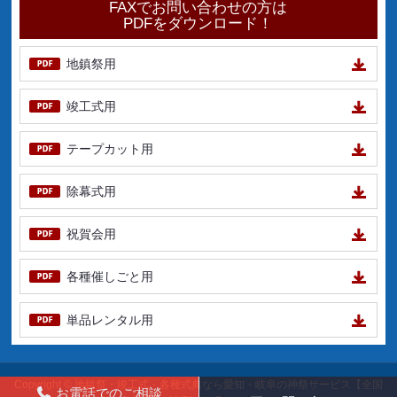
FAXでお問い合わせの方は
PDFをダウンロード！
地鎮祭用
竣工式用
テープカット用
除幕式用
祝賀会用
各種催しごと用
単品レンタル用
Copyright ©
地鎮祭・竣工式・各種式典なら愛知・岐阜の神祭サービス【全国
お電話でのご相談