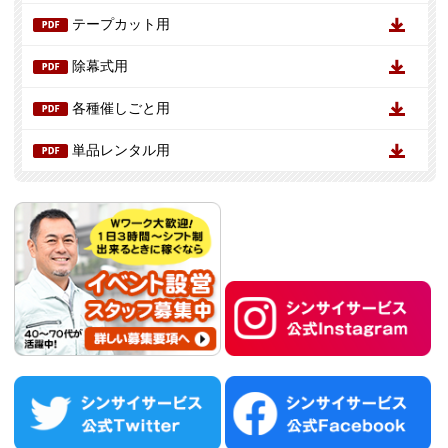
テープカット用
除幕式用
各種催しごと用
単品レンタル用