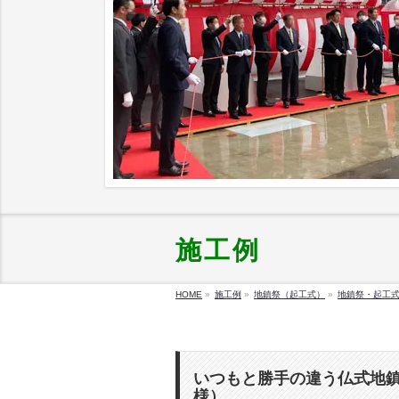
施工例
HOME
»
施工例
»
地鎮祭（起工式）
»
地鎮祭・起工式
いつもと勝手の違う仏式地鎮
様）