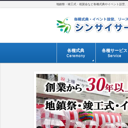
地鎮祭・竣工式・祝賀会など各種式典やイベント設営、用
各種式典
各種サービス
Ceremony
Service