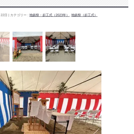
月22日
カテゴリー :
地鎮祭・起工式（2023年）
,
地鎮祭（起工式）