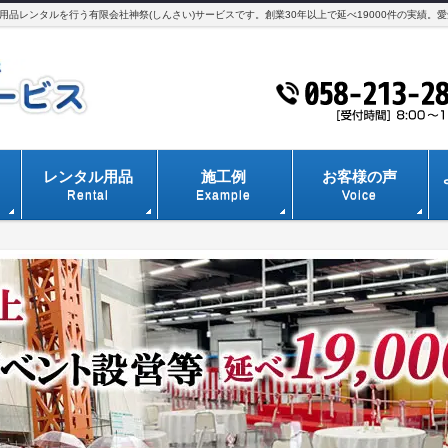
品レンタルを行う有限会社神祭(しんさい)サービスです。創業30年以上で延べ19000件の実績。
レンタル用品
施工例
お客様の声
Rental
Example
Voice