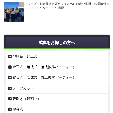
シーズン到来間近☆要点をまとめたお得な壁掛・お掃除付き
エアコンクリーニング講習
式典をお探しの方へ
地鎮祭・起工式
竣工式・落成式（落成披露パーティー）
祝賀会・落成式（竣工披露パーティー）
テープカット
鏡開き（鏡割り）
除幕式