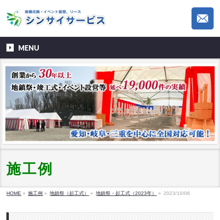
MENU
施工例
HOME
»
施工例
»
地鎮祭（起工式）
»
地鎮祭・起工式（2023年）
»
2023/10/06