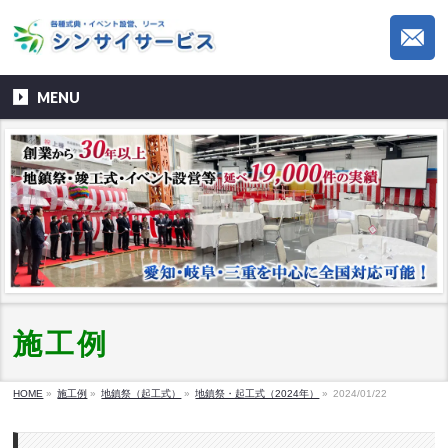
MENU
施工例
HOME
»
施工例
»
地鎮祭（起工式）
»
地鎮祭・起工式（2024年）
»
2024/01/22