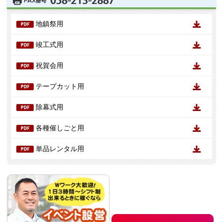
地鎮祭用
竣工式用
祝賀会用
テープカット用
除幕式用
各種催しごと用
単品レンタル用