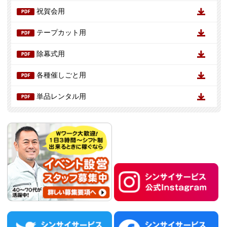
祝賀会用
テープカット用
除幕式用
各種催しごと用
単品レンタル用