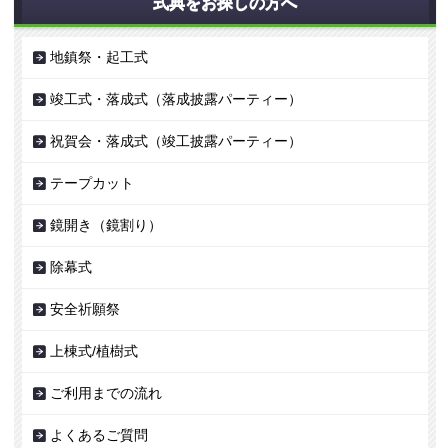
式典をお探しの方へ
地鎮祭・起工式
竣工式・落成式（落成披露パーティー）
祝賀会・落成式（竣工披露パーティー）
テープカット
鏡開き（鏡割り）
除幕式
安全祈願祭
上棟式/植樹式
ご利用までの流れ
よくあるご質問