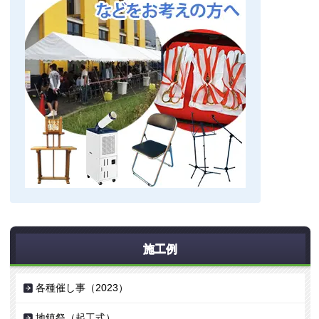
施工例
各種催し事（2023）
地鎮祭（起工式）