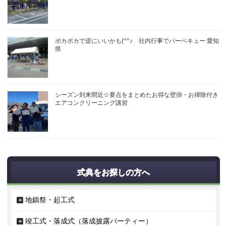
ポカポカで逆にいいかも(^^♪ 社内行事でバーベキュー 愛知
県
シーズン到来間近☆要点をまとめたお得な壁掛・お掃除付き
エアコンクリーニング講習
式典をお探しの方へ
地鎮祭・起工式
竣工式・落成式（落成披露パーティー）