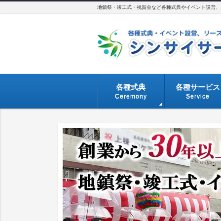
地鎮祭・竣工式・祝賀会など各種式典やイベント設営、用
各種式典
各種サービス
Ceremony
Service