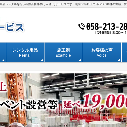
品レンタルを行う有限会社神祭(しんさい)サービスです。創業30年以上で延べ19000件の実績。
レンタル用品
施工例
お客様の声
Rental
Example
Voice