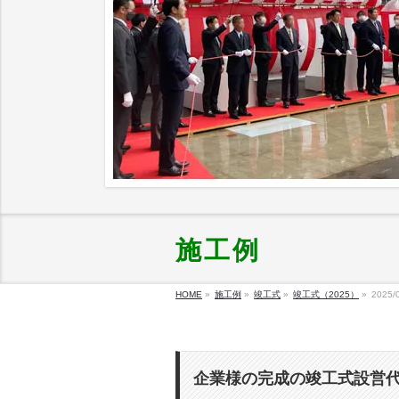
施工例
HOME
»
施工例
»
竣工式
»
竣工式（2025）
»
2025/
企業様の完成の竣工式設営代