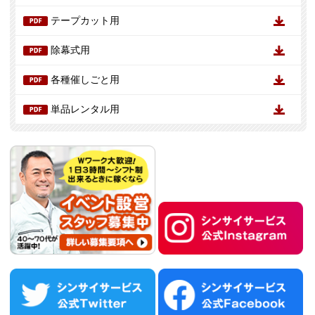
テープカット用
除幕式用
各種催しごと用
単品レンタル用