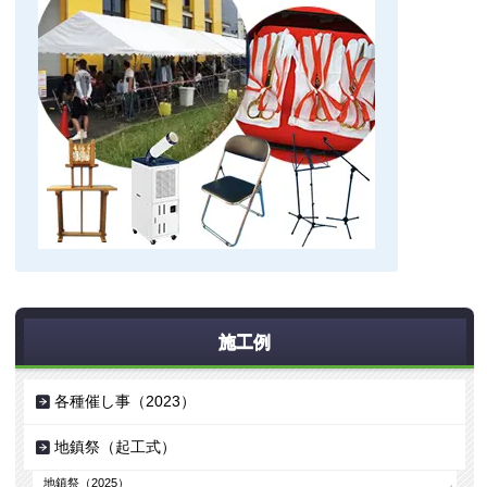
施工例
各種催し事（2023）
地鎮祭（起工式）
地鎮祭（2025）