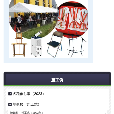
施工例
各種催し事（2023）
地鎮祭（起工式）
地鎮祭・起工式（2023年）