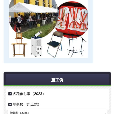
施工例
各種催し事（2023）
地鎮祭（起工式）
地鎮祭（2025）