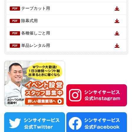
テープカット用
除幕式用
各種催しごと用
単品レンタル用