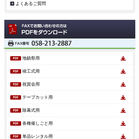
よくあるご質問
地鎮祭用
竣工式用
祝賀会用
テープカット用
除幕式用
各種催しごと用
単品レンタル用