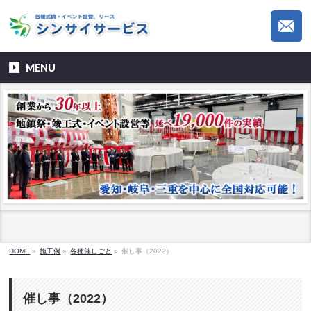
MENU
HOME
»
施工例
»
各種催しごと
»
催し事（2022）
催し事（2022）