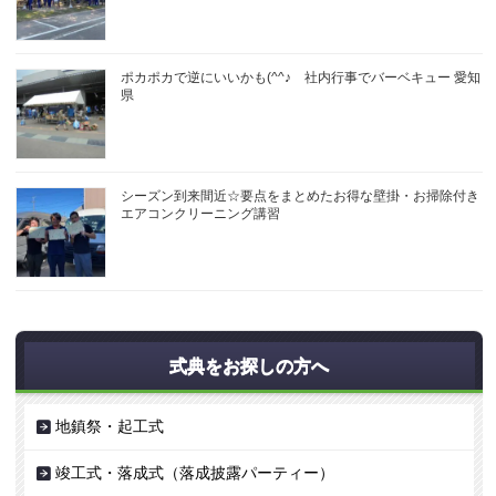
ポカポカで逆にいいかも(^^♪ 社内行事でバーベキュー 愛知
県
シーズン到来間近☆要点をまとめたお得な壁掛・お掃除付き
エアコンクリーニング講習
式典をお探しの方へ
地鎮祭・起工式
竣工式・落成式（落成披露パーティー）