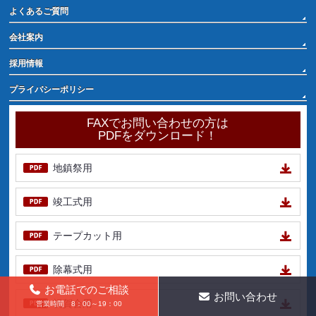
よくあるご質問
会社案内
採用情報
プライバシーポリシー
FAXでお問い合わせの方は
PDFをダウンロード！
地鎮祭用
竣工式用
テープカット用
除幕式用
お電話でのご相談
お問い合わせ
祝賀会用
営業時間 8：00～19：00