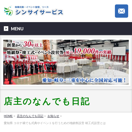
MENU
店主のなんでも日記
HOME
»
店主のなんでも日記
»
お知らせ
»
愛知県 コロナ禍でも式典やイベントを行うための地鎮祭設営 竣工式設営とは