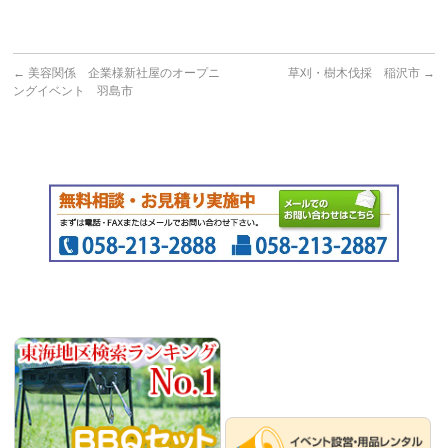
←
美容関係 企業様新社屋のオープニ
草刈・樹木伐採 稲沢市
→
ングイベント 羽島市