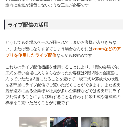
室内に空気が滞留しないような工夫が必要です
ライブ配信の活用
どうしても会場スペースが限られてしまいお客様が入りきらな
zoomなどのア
い、または密になりすぎてしまう場合なんかには
プリを使用したライブ配信
なんかもお勧めです
これらのライブ配信機能を使用することにより、1階の会場で竣
工式を行い会場に入りきらなかったお客様は2階.3階の会議室に
入っていただき3蜜になることを避けて、竣工式や落成式の状況
を各部屋にライブ配信でご覧いただくことができます。また各支
店が遠方にある企業様や社員が多い企業様などでは各支店にライ
ブ配信することにより移動することを伴わずに竣工式や落成式の
模様をご覧いただくことが可能です