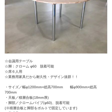
☆会議用テーブル
☆脚：クローム φ60 脱着可能
☆席６人用
☆業務用家具だから耐久性・デザイン抜群！！
・サイズ／幅φ1200mm×総高700mm 幅φ900mm×総高
700mm
・天板／積層合板(18mm厚)
・脚部／クロームパイプ(φ60)、脱着可能
(※積層合板と脚部をボルトで固定しています)