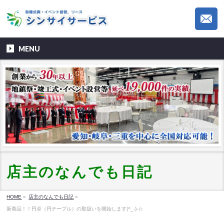
MENU
店主のなんでも日記
HOME
»
店主のなんでも日記
»
新商品！！円卓（円テーブル）の取扱いを開始します(^_-)-☆