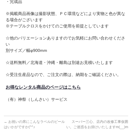
・完成品
※掲載商品画像は撮影状態、ＰＣ環境などにより実物と色が異な
る場合がございます
※テーブルクロスをかけてのご使用を前提としています
☆他のバリエーションありますのでお気軽にお問い合わせくださ
い
別サイズ／幅φ900mm
☆送料無料／北海道・沖縄・離島は別途お見積いたします
☆受注生産品なので、ご注文の際は、納期をご確認ください。
お得なレンタル商品のページはこちら
（有）神祭（しんさい）サービス
←
お祝いの席にこんなラベルのビール
スーパー三心、店内の改修工事仮囲
はいかがですか(^^♪
い。ご迷惑をお掛けいたしますm(__)m