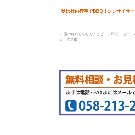
秋は社内行事でBBQ！シンサイサ
←
夏の終わりのりんくうビーチBBQ ビーチを独
☆ 常滑市