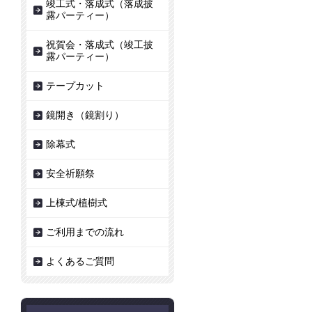
竣工式・落成式（落成披
露パーティー）
祝賀会・落成式（竣工披
露パーティー）
テープカット
鏡開き（鏡割り）
除幕式
安全祈願祭
上棟式/植樹式
ご利用までの流れ
よくあるご質問