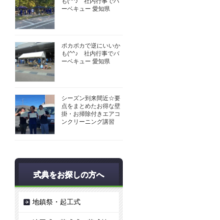
も(^^♪ 社内行事でバ
ーベキュー 愛知県
ポカポカで逆にいいか
も(^^♪ 社内行事でバ
ーベキュー 愛知県
シーズン到来間近☆要
点をまとめたお得な壁
掛・お掃除付きエアコ
ンクリーニング講習
式典をお探しの方へ
地鎮祭・起工式