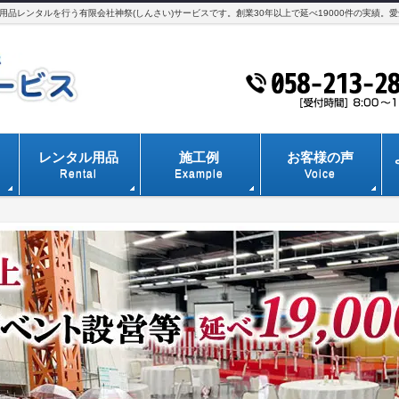
品レンタルを行う有限会社神祭(しんさい)サービスです。創業30年以上で延べ19000件の実績。
レンタル用品
施工例
お客様の声
Rental
Example
Voice