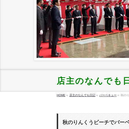
店主のなんでも
HOME
»
店主のなんでも日記
»
バーベキュー
»
秋の
秋のりんくうビーチでバー