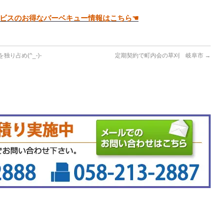
ービスのお得なバーベキュー情報はこちら☚
り占め(^_-)-
定期契約で町内会の草刈 岐阜市
→