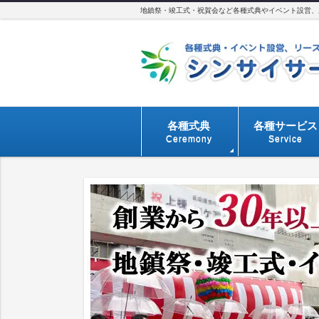
地鎮祭・竣工式・祝賀会など各種式典やイベント設営、用
各種式典
各種サービス
Ceremony
Service