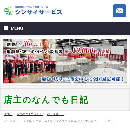
MENU
店主のなんでも日記
HOME
»
店主のなんでも日記
»
バーベキュー
»
バーベキュー 庄内緑地公園 みんなが来るまで代表者はひたすら待つ。。。(;´∀｀)