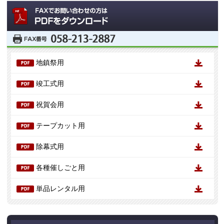
地鎮祭用
竣工式用
祝賀会用
テープカット用
除幕式用
各種催しごと用
単品レンタル用